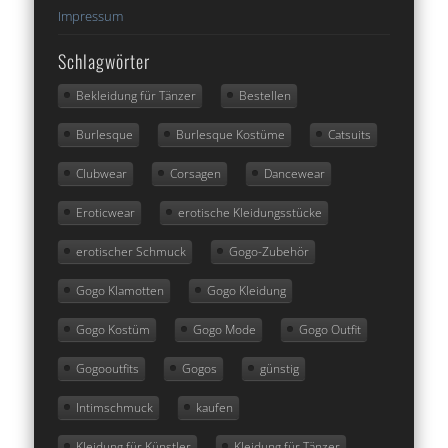
Impressum
Schlagwörter
Bekleidung für Tänzer
Bestellen
Burlesque
Burlesque Kostüme
Catsuits
Clubwear
Corsagen
Dancewear
Eroticwear
erotische Kleidungsstücke
erotischer Schmuck
Gogo-Zubehör
Gogo Klamotten
Gogo Kleidung
Gogo Kostüm
Gogo Mode
Gogo Outfit
Gogooutfits
Gogos
günstig
Intimschmuck
kaufen
Kleidung für Künstler
Kleidung für Tänzer