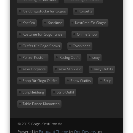
Kleidungsstücke für Gogos
Korsetts
Kostüm
Kostüme
Kostüme für Gogos
Kostüme für Gogo Tänzer
Online Shop
Outfits für Gogo Shows
Overknees
Polizei Kostüm
Racing Outfit
sexy
sexy Hotpants
sexy Minikleid
sexy Outfits
Shop für Gogo Outfits
Show Outfits
Strip
Stripkleidung
Strip Outfit
Table Dance Klamotten
© 2015 Gogo-Kostüme.de
Powered by
Pinboard Theme
by
One Designs
and