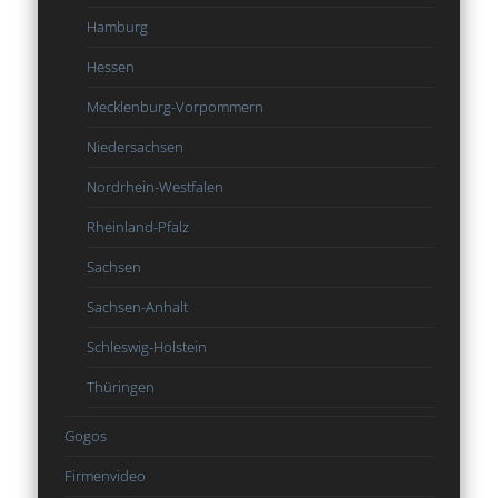
Hamburg
Hessen
Mecklenburg-Vorpommern
Niedersachsen
Nordrhein-Westfalen
Rheinland-Pfalz
Sachsen
Sachsen-Anhalt
Schleswig-Holstein
Thüringen
Gogos
Firmenvideo