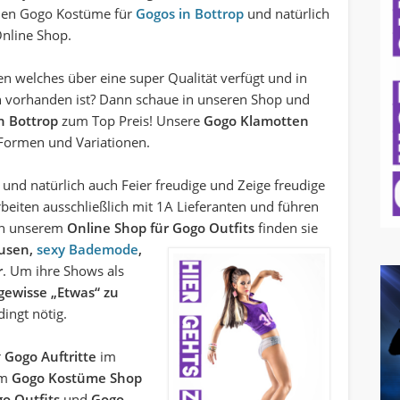
den Gogo Kostüme für
Gogos in Bottrop
und natürlich
Online Shop.
n welches über eine super Qualität verfügt und in
n vorhanden ist? Dann schaue in unseren Shop und
n Bottrop
zum Top Preis! Unsere
Gogo Klamotten
 Formen und Variationen.
 und natürlich auch Feier freudige und Zeige freudige
 arbeiten ausschließlich mit 1A Lieferanten und führen
 In unserem
Online Shop für Gogo
Outfits
finden sie
lusen,
sexy Bademode
,
r
. Um ihre Shows als
gewisse „Etwas“ zu
ingt nötig.
r
Gogo Auftritte
im
em
Gogo Kostüme Shop
o Outfits
und
Gogo