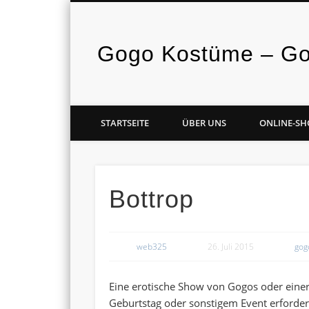
Gogo Kostüme – Gog
Vimeo
Google+
STARTSEITE
ÜBER UNS
ONLINE-SH
Bottrop
web325
26. Juli 2015
gog
Eine erotische Show von Gogos oder einer S
Geburtstag oder sonstigem Event erfordert