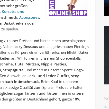
iner
sehr großen
a.
Korsetts und
timschmuck,
Accessoires
,
e in Diskotheken
oder
 zu spielen.
g zu super Preisen und bieten einen unschlagbaren
ng. Neben
sexy Dessous
und Lingeries haben Piercings
llen des Körpers einen verführerischen Effekt. Daher
keiten an. Wir führen in unserem Shop ebenfalls
schuhe, Hüte, Mützen, Nipple Pasties,
, Strapsgürtel
und mehr! In unserer Sparte
Gogo-
roßen Auswahl an
Lack- und Leder Outfits
,
sexy
ten
auch
Intimschmuck
. Beim Kauf in unserem
erstklassige Qualität zum Spitzen Preis zu erhalten.
öglichen sogar Tänzern und Tänzerinnen in unserer
Se
u den größten in Deutschland gehört, ganze
10%
Dat