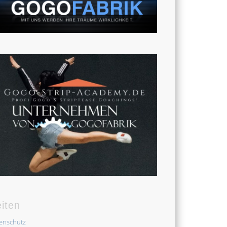
iten
enschutz