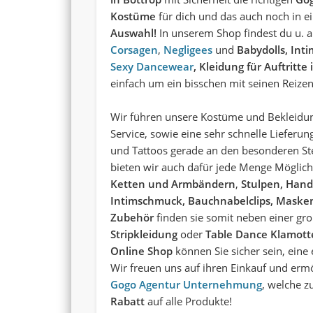
Kostüme
für dich und das auch noch in e
Auswahl!
In unserem Shop findest du u. 
Corsagen
,
Negligees
und
Babydolls, In
Sexy Dancewear
, Kleidung für Auftritt
einfach um ein bisschen mit seinen Reizen
Wir führen unsere Kostüme und Bekleidun
Service, sowie eine sehr schnelle Lieferu
und Tattoos gerade an den besonderen Ste
bieten wir auch dafür jede Menge Möglich
Ketten und Armbändern
,
Stulpen, Hand
Intimschmuck,
Bauchnabelclips,
Masken
Zubehör
finden sie somit neben einer g
Stripkleidung
oder
Table Dance Klamot
Online Shop
können Sie sicher sein, eine 
Wir freuen uns auf ihren Einkauf und erm
Gogo Agentur Unternehmung
, welche z
Rabatt
auf alle Produkte!