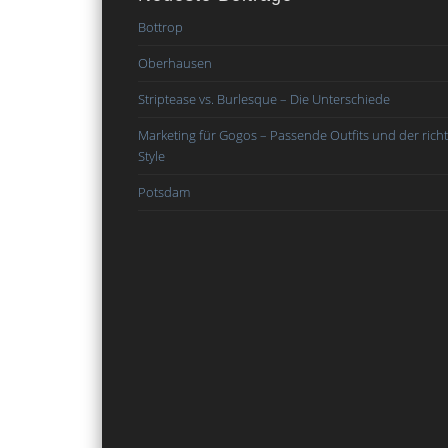
Bottrop
Oberhausen
Striptease vs. Burlesque – Die Unterschiede
Marketing für Gogos – Passende Outfits und der richt
Style
Potsdam