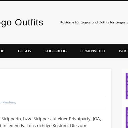
o Outfits
Kostüme für Gogos und Outfits für Gogos g
OP
GOGOS
GOGO-BLOG
FIRMENVIDEO
PAR
o-kleidung
tripperin, bzw. Stripper auf einer Privatparty, JGA,
 in jedem Fall das richtige Kostüm. Die zum