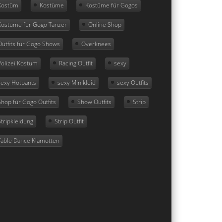
Kostüm
Kostüme
Kostüme für Gogos
Kostüme für Gogo Tänzer
Online Shop
Outfits für Gogo Shows
Overknees
Polizei Kostüm
Racing Outfit
sexy
sexy Hotpants
sexy Minikleid
sexy Outfits
Shop für Gogo Outfits
Show Outfits
Strip
Stripkleidung
Strip Outfit
Table Dance Klamotten