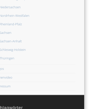
Niedersachsen
Nordrhein-Westfalen
Rheinland-Pfalz
Sachsen
Sachsen-Anhalt
Schleswig-Holstein
Thüringen
gos
menvideo
ressum
hlagwörter