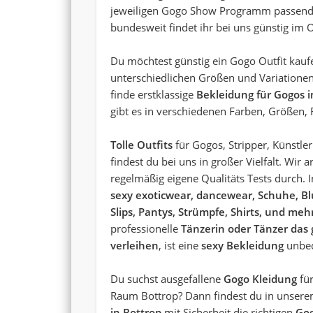
jeweiligen Gogo Show Programm passen
bundesweit findet ihr bei uns günstig im 
Du möchtest günstig ein Gogo Outfit kaufe
unterschiedlichen Größen und Variatione
finde erstklassige
Bekleidung für Gogos i
gibt es in verschiedenen Farben, Größen,
Tolle Outfits
für Gogos, Stripper, Künstler
findest du bei uns in großer Vielfalt. Wir
regelmäßig eigene Qualitäts Tests durch.
sexy exoticwear, dancewear, Schuhe, B
Slips, Pantys, Strümpfe, Shirts, und meh
professionelle
Tänzerin oder Tänzer das 
verleihen
, ist eine
sexy Bekleidung
unbed
Du suchst ausgefallene
Gogo Kleidung
fü
Raum Bottrop? Dann findest du in unser
in Bottrop
mit Sicherheit die richtigen
Gog