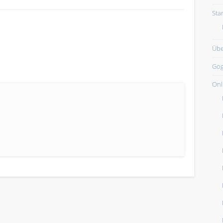
Star
Übe
Gog
Onl