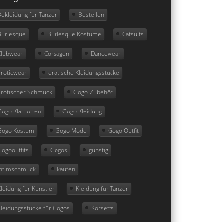
Bekleidung für Tänzer
Bestellen
Burlesque
Burlesque Kostüme
Catsuits
Clubwear
Corsagen
Dancewear
Eroticwear
erotische Kleidungsstücke
erotischer Schmuck
Gogo-Zubehör
Gogo Klamotten
Gogo Kleidung
Gogo Kostüm
Gogo Mode
Gogo Outfit
Gogooutfits
Gogos
günstig
Intimschmuck
kaufen
Kleidung für Künstler
Kleidung für Tänzer
Kleidungsstücke für Gogos
Korsetts