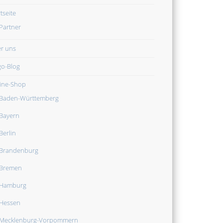
tseite
Partner
r uns
o-Blog
ine-Shop
Baden-Württemberg
Bayern
Berlin
Brandenburg
Bremen
Hamburg
Hessen
Mecklenburg-Vorpommern